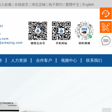
实验装备、锂电池生产中试线装
加入收藏
|
在线留言
|
淘宝店铺
|
电子期刊
|
繁體中文
|
English
持
人力资源
合作客户
视频中心
联系我们